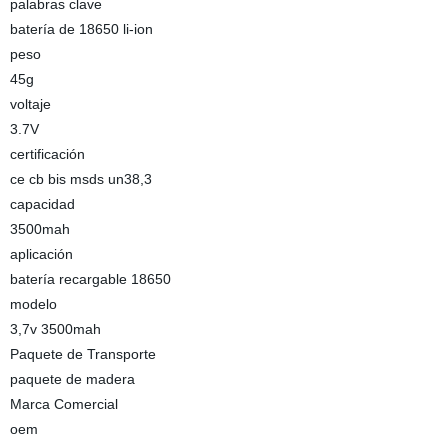
palabras clave
batería de 18650 li-ion
peso
45g
voltaje
3.7V
certificación
ce cb bis msds un38,3
capacidad
3500mah
aplicación
batería recargable 18650
modelo
3,7v 3500mah
Paquete de Transporte
paquete de madera
Marca Comercial
oem