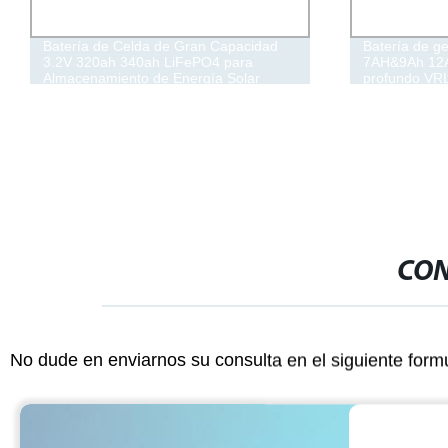
Batería de Celda de Gran Capacidad
Batería de ge
3.2V 320ah 340ah LiFePO4 para
7AH&9Ah 12AH
Almacenamiento de Energía Solar
profundo VRL
potencia para
recargable s
CON
No dude en enviarnos su consulta en el siguiente form