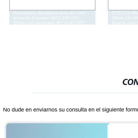
Acumulador de batería solar de ciclo
CTS 3,7V 95
profundo Cspower Htl12-200 12V-
360ah LiFePO
200ah con certificado IEC 61427/IEC
Batería nom b
60896/ CE
CON
No dude en enviarnos su consulta en el siguiente form