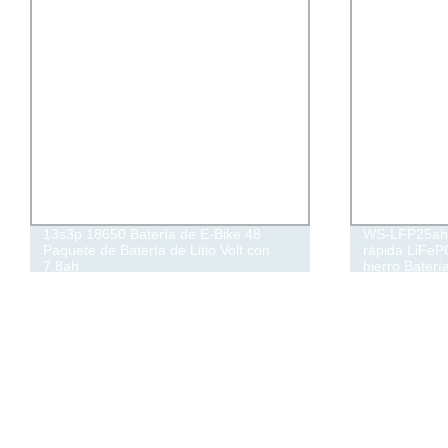
13s3p 18650 Batería de E-Bike 48
WS-LFP25ah-
Paquete de Batería de Litio Volt con
rápida LiFePO
7.8ah
hierro Baterí