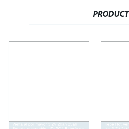
PRODUCT
Venta al por mayor 3.2V 20ah 25ah
Kebe Hot Ven
Batería recargable LiFePO4 Batería de
litio 3,2V 2