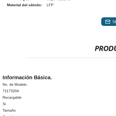
Material del cátodo:
LFP
S
PRODU
Información Básica.
No. de Modelo.
71173204
Recargable
Sí
Tamaño