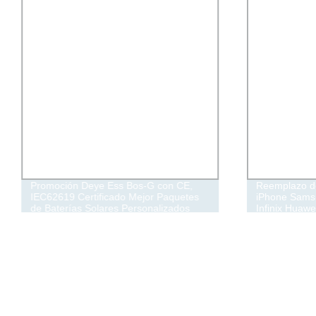
Promoción Deye Ess Bos-G con CE,
Reemplazo de
IEC62619 Certificado Mejor Paquetes
iPhone Sams
de Baterías Solares Personalizados
Infinix Huawe
Modelos Ven
Personalizac
teléfono móvi