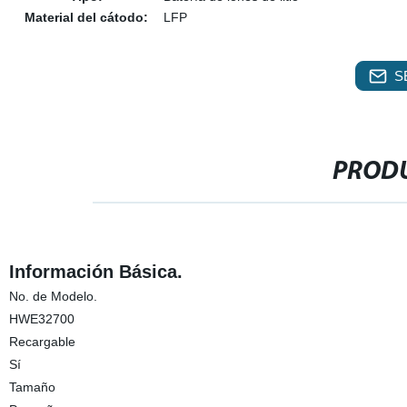
Material del cátodo:
LFP
S
PRODU
Información Básica.
No. de Modelo.
HWE32700
Recargable
Sí
Tamaño