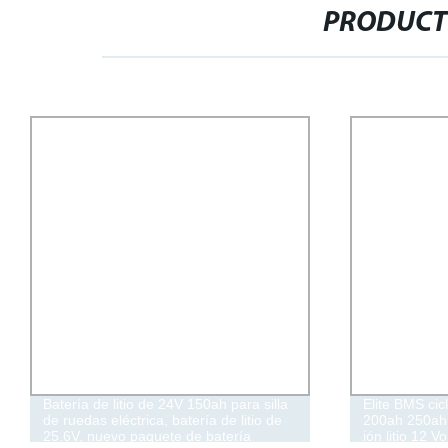
PRODUCT
Batería de litio de 24V 150ah para silla
Elite BMS ci
de ruedas eléctrica, batería de litio de
200ah 250ah
25.6V, nuevo paquete de batería
ión litio 12 