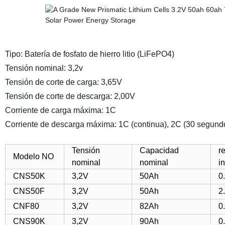
Tipo: Batería de fosfato de hierro litio (LiFePO4)
Tensión nominal: 3,2v
Tensión de corte de carga: 3,65V
Tensión de corte de descarga: 2,00V
Corriente de carga máxima: 1C
Corriente de descarga máxima: 1C (continua), 2C (30 segund
Tensión
Capacidad
r
Modelo NO
nominal
nominal
i
CNS50K
3,2V
50Ah
0
CNS50F
3,2V
50Ah
2
CNF80
3,2V
82Ah
0
CNS90K
3,2V
90Ah
0