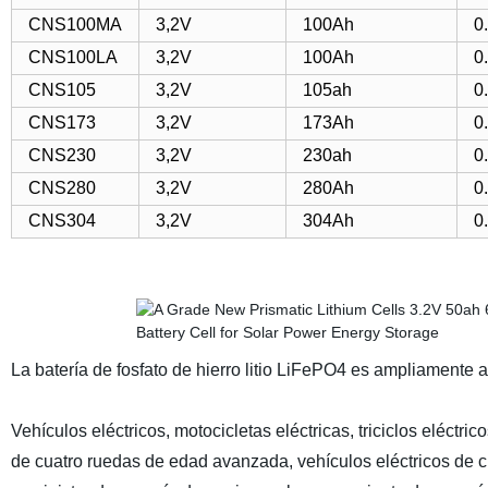
CNS100MA
3,2V
100Ah
0
CNS100LA
3,2V
100Ah
0
CNS105
3,2V
105ah
0
CNS173
3,2V
173Ah
0
CNS230
3,2V
230ah
0
CNS280
3,2V
280Ah
0
CNS304
3,2V
304Ah
0
La batería de fosfato de hierro litio LiFePO4 es ampliamente a
Vehículos eléctricos, motocicletas eléctricas, triciclos eléctr
de cuatro ruedas de edad avanzada, vehículos eléctricos de c