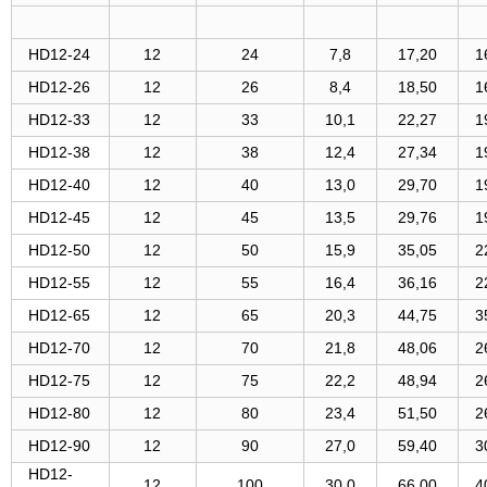
HD12-24
12
24
7,8
17,20
1
HD12-26
12
26
8,4
18,50
1
HD12-33
12
33
10,1
22,27
1
HD12-38
12
38
12,4
27,34
1
HD12-40
12
40
13,0
29,70
1
HD12-45
12
45
13,5
29,76
1
HD12-50
12
50
15,9
35,05
2
HD12-55
12
55
16,4
36,16
2
HD12-65
12
65
20,3
44,75
3
HD12-70
12
70
21,8
48,06
2
HD12-75
12
75
22,2
48,94
2
HD12-80
12
80
23,4
51,50
2
HD12-90
12
90
27,0
59,40
3
HD12-
12
100
30,0
66,00
4