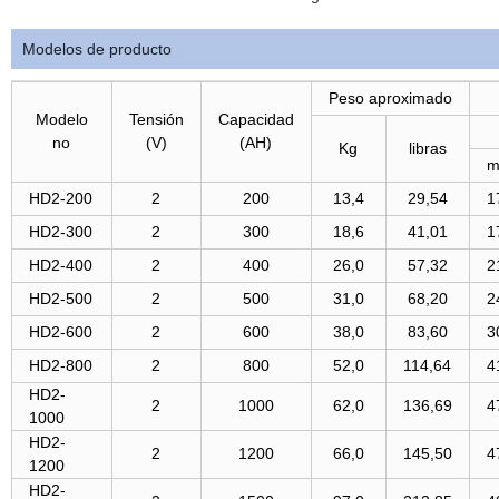
Modelos de producto
Peso aproximado
Modelo
Tensión
Capacidad
no
(V)
(AH)
Kg
libras
HD2-200
2
200
13,4
29,54
1
HD2-300
2
300
18,6
41,01
1
HD2-400
2
400
26,0
57,32
2
HD2-500
2
500
31,0
68,20
2
HD2-600
2
600
38,0
83,60
3
HD2-800
2
800
52,0
114,64
4
HD2-
2
1000
62,0
136,69
4
1000
HD2-
2
1200
66,0
145,50
4
1200
HD2-