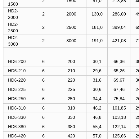
2
1500
97,0
213,85
4
1500
HD2-
2
2000
130,0
286,60
4
2000
HD2-
2
2500
181,0
399,04
6
2500
HD2-
2
3000
191,0
421,08
7
3000
HD6-200
6
200
30,1
66,36
3
HD6-210
6
210
29,6
65,26
2
HD6-220
6
220
31,6
69,67
3
HD6-225
6
225
30,6
67,46
2
HD6-250
6
250
34,4
75,84
2
HD6-310
6
310
46,2
101,85
2
HD6-330
6
330
46,8
103,18
2
HD6-380
6
380
55,4
122,14
2
HD6-420
6
420
57,0
125,66
2