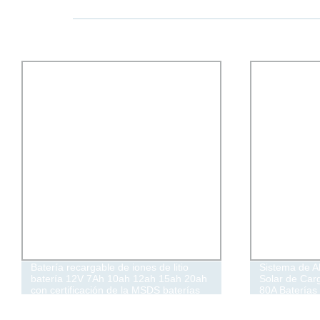
Sistema de Almacenamiento de Energía
Venta al por 
Solar de Carga Máxima de Alto Nivel
de Litio 18
80A Baterías de Litio Solares Móviles
3000mAh 32
para Casa Electricidad Verde
Bike