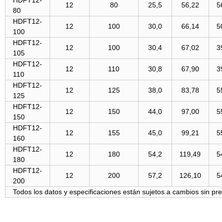
HDFT12-
12
80
25,5
56,22
5
80
HDFT12-
12
100
30,0
66,14
5
100
HDFT12-
12
100
30,4
67,02
3
105
HDFT12-
12
110
30,8
67,90
3
110
HDFT12-
12
125
38,0
83,78
5
125
HDFT12-
12
150
44,0
97,00
5
150
HDFT12-
12
155
45,0
99,21
5
160
HDFT12-
12
180
54,2
119,49
5
180
HDFT12-
12
200
57,2
126,10
5
200
Todos los datos y especificaciones están sujetos a cambios sin pr