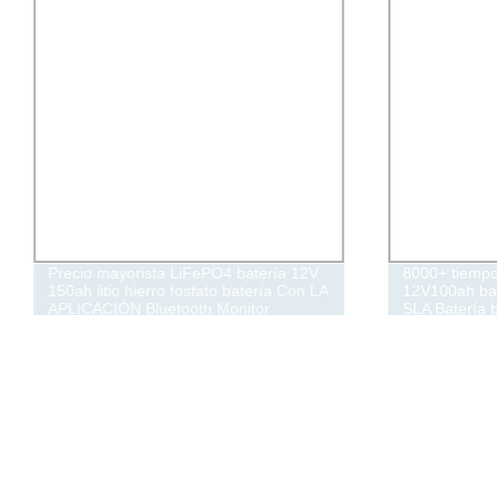
Precio mayorista LiFePO4 batería 12V
8000+ tiempos
150ah litio hierro fosfato batería Con LA
12V100ah bat
APLICACIÓN Bluetooth Monitor
SLA Batería b
batería RV b