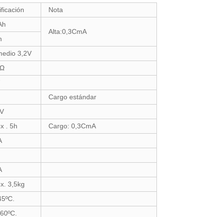
ificación
Nota
Ah
Alta:0,3CmA
h
edio 3,2V
Ω
Cargo estándar
5V
x . 5h
Cargo: 0,3CmA
A
A
x. 3,5kg
45ºC.
60ºC.