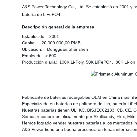
A&S Power Technology Co., Ltd. Se estableció en 2001 y se es
batería de LiFePO4.
Descripción general de la empresa
Establecido : 2001
Capital: 20.000.000,00 RMB
Ubicación: Dongguan,Shenzhen
Empleado: > 600
Producción diaria: 100K Li-Poly, 50K LiFePO4, 80K Li-io
Fabricante de baterías recargables OEM en China más
de
Especializado en baterías de polímero de litio, batería LiFeP
Nuestras baterías tienen UL, KC, BIS,IEC62133, CB, CE, C
Somos reconocidos oficialmente por Skullcandy, Flex, Mitel
Hemos logrado vender nuestras baterías a los mercados int
A&S Power tiene una buena presencia en ferias internacion