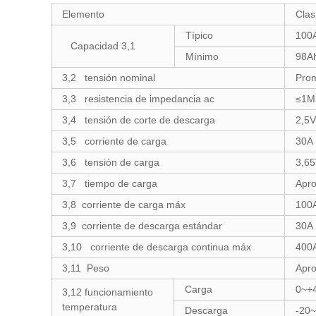
Elemento
Clas
Típico
100
Capacidad 3,1
Mínimo
98A
3,2 tensión nominal
Prom
3,3 resistencia de impedancia ac
≤1M
3,4 tensión de corte de descarga
2,5V
3,5 corriente de carga
30A
3,6 tensión de carga
3,6
3,7 tiempo de carga
Apro
3,8 corriente de carga máx
100
3,9 corriente de descarga estándar
30A
3,10 corriente de descarga continua máx
400
3,11 Peso
Apro
Carga
0~+
3,12 funcionamiento
temperatura
Descarga
-20~