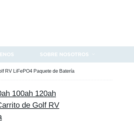
ENOS
SOBRE NOSOTROS
olf RV LiFePO4 Paquete de Batería
50ah 100ah 120ah
arrito de Golf RV
a