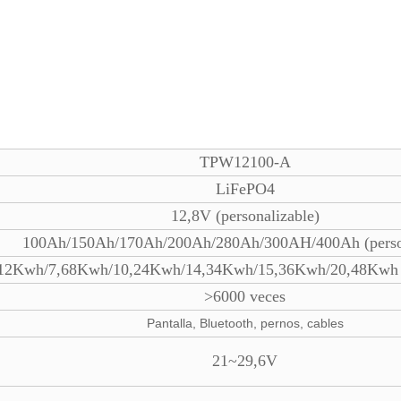
TPW12100-A
LiFePO4
12,8V (personalizable)
100Ah/150Ah/170Ah/200Ah/280Ah/300AH/400Ah (person
12Kwh/7,68Kwh/10,24Kwh/14,34Kwh/15,36Kwh/20,48Kwh (p
>6000 veces
Pantalla, Bluetooth, pernos, cables
21~29,6V