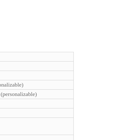
alizable)
ersonalizable)