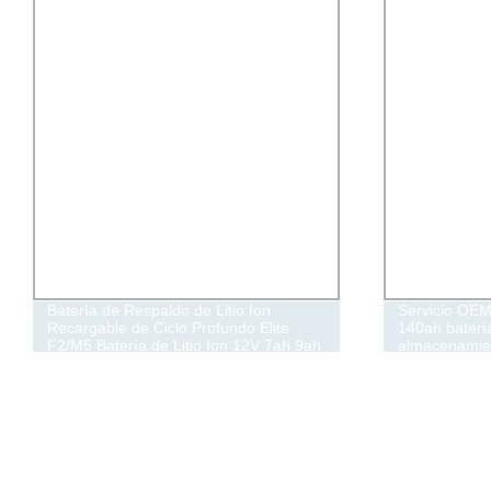
Batería de Respaldo de Litio Ion
Servicio OEM 
Recargable de Ciclo Profundo Elite
140ah batería
F2/M5 Batería de Litio Ion 12V 7ah 9ah
almacenamien
10ah 20ah 50ah Batería de Respaldo
hogares LiFe
UPS de Litio Ion LiFePO4 Batería para
Luz Solar de Calle