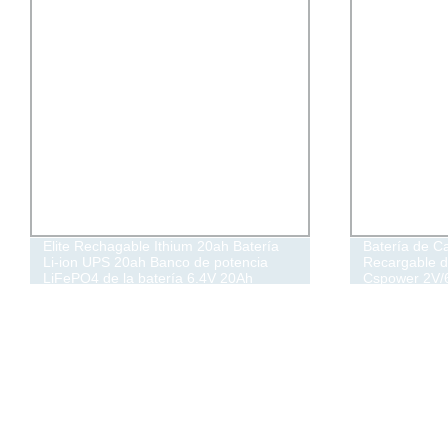
Elite Rechagable Ithium 20ah Batería
Batería de C
Li-ion UPS 20ah Banco de potencia
Recargable d
LiFePO4 de la batería 6.4V 20Ah
Cspower 2V/
batería de litio de 6 V 20Ah batería
y Carga Rápi
100ah/200ah
Sistema de A
Solar/CSD