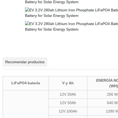
Recomendar productos
ENERGÍA N
LiFePO4 batería
V y Ah
(WH)
12V 20Ah
256 
12V 50Ah
640 
12V 100Ah
1280 