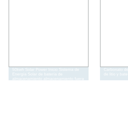
Carbonato de litio para batería de iones
Batería de ce
de litio y batería solar
aprobada po
LiFePO4