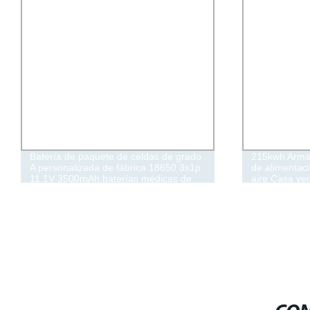
Batería de paquete de celdas de grado
215kwh Armar
A personalizada de fábrica 18650 3s1p
de alimentac
11.1V 3500mAh baterías médicas de
aire Casa ver
litio
almacenamie