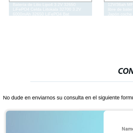
Batería de Litio Lipo4 3.2V 32650
12V/36ah MF
LiFePO4 Celda Liitokala 32700 3.2V
libre de bate
6000mAh 32650 LiFePO4 Bat
Japón coche /
rickshaw Prec
fabricante
CON
No dude en enviarnos su consulta en el siguiente form