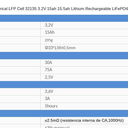
3,2V
15Ah
295g
*138
0,5mm
Φ33
±
30A
75A
2,5V
3,6V
3A
5hours
≤2.5mΩ
(resistencia interna de CA
,
1000Hz)
3% mensual