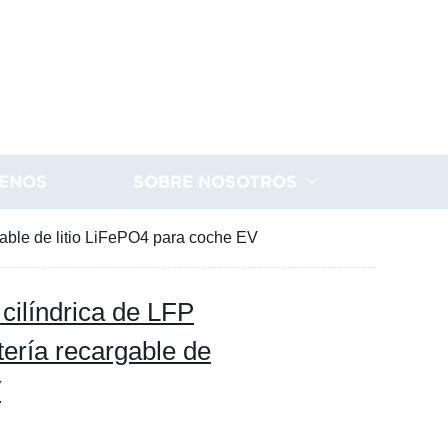
ENOS
SOBRE NOSOTROS
gable de litio LiFePO4 para coche EV
cilíndrica de LFP
ería recargable de
V