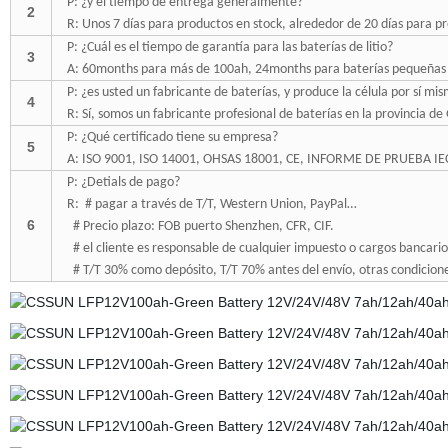
P: ¿y el tiempo de entrega generalmente?
2
R: Unos 7 días para productos en stock, alrededor de 20 días para 
P: ¿Cuál es el tiempo de garantía para las baterías de litio?
3
A: 60months para más de 100ah, 24months para baterías pequeñas
P: ¿es usted un fabricante de baterías, y produce la célula por sí mi
4
R: Sí, somos un fabricante profesional de baterías en la provincia
P: ¿Qué certificado tiene su empresa?
5
A: ISO 9001, ISO 14001, OHSAS 18001, CE, INFORME DE PRUEBA I
P: ¿Detials de pago?
R:
# pagar a través de T/T, Western Union, PayPal…
6
# Precio plazo: FOB puerto Shenzhen, CFR, CIF.
# el cliente es responsable de cualquier impuesto o cargos bancarios
# T/T 30% como depósito, T/T 70% antes del envío, otras condicione