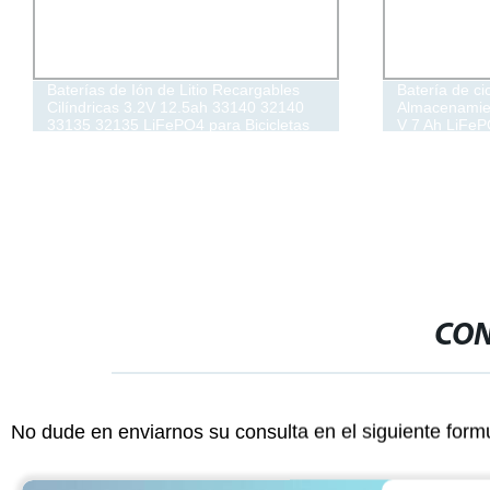
Baterías de Ión de Litio Recargables
Batería de ci
Cilíndricas 3.2V 12.5ah 33140 32140
Almacenamien
33135 32135 LiFePO4 para Bicicletas
V 7 Ah LiFeP
Eléctricas, Carritos de Golf,
Batería de ion
Almacenamiento de Energía en el
sistema de a
Hogar
CON
No dude en enviarnos su consulta en el siguiente form