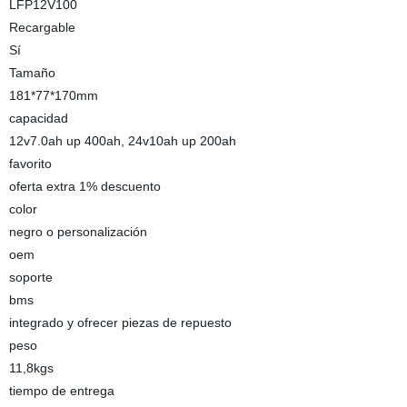
LFP12V100
Recargable
Sí
Tamaño
181*77*170mm
capacidad
12v7.0ah up 400ah, 24v10ah up 200ah
favorito
oferta extra 1% descuento
color
negro o personalización
oem
soporte
bms
integrado y ofrecer piezas de repuesto
peso
11,8kgs
tiempo de entrega