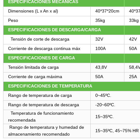
ESPECIFICACIONES MECÁNICAS
Dimensiones (L x An x al)
40
*
37
*
20cm
40
*
3
Peso
35kg
33kg
ESPECIFICACIONES DE DESCARGA/CARGA
Tensión de corte de descarga
32V
42V
Corriente de descarga continua máx
100A
50A
ESPECIFICACIONES DE CARGA
Tensión limitada de carga
43,8V
58,4
Corriente de carga máxima
50A
25A
ESPECIFICACIONES DE TEMPERATURA
Rango de temperatura de carga
0~45ºC.
Rango de temperatura de descarga
-20~60ºC.
Temperatura de funcionamiento
15~35ºC.
recomendada
Rango de temperatura y humedad de
15~35ºC, 45~75% HR
almacenamiento recomendado