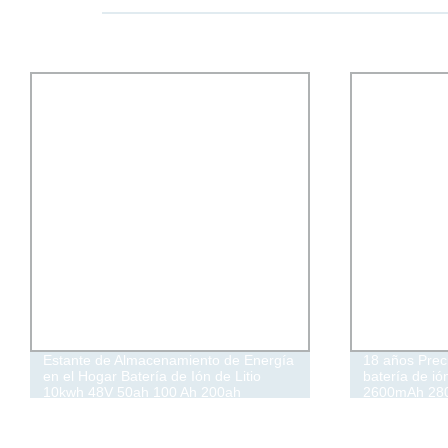
Estante de Almacenamiento de Energía
18 años Preci
en el Hogar Batería de Ión de Litio
batería de ió
10kwh 48V 50ah 100 Ah 200ah
2600mAh 28
LiFePO4 Módulo de Almacenamiento
4200mAh 450
de Energía Paquete de Batería con 5
descarga máxi
Años de Garantía