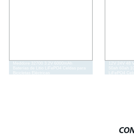
Meddore 32700 3.2V 6000mAh
12V 24V 48 V
Baterías de Litio LiFePO4 Celdas para
50ah 60ah 1
Bicicletas Eléctricas
LiFePO4 Celd
para Ebike
CON