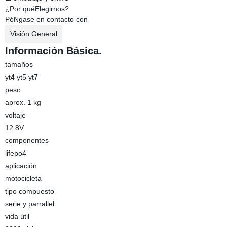
¿Por quéElegirnos?
PóNgase en contacto con
Visión General
Información Básica.
tamaños
yt4 yt5 yt7
peso
aprox. 1 kg
voltaje
12.8V
componentes
lifepo4
aplicación
motocicleta
tipo compuesto
serie y parrallel
vida útil