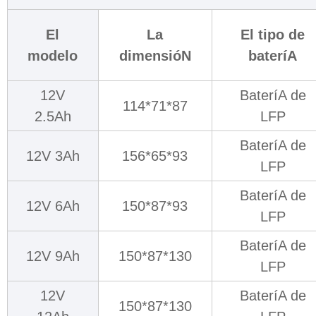
El
La
El tipo de
modelo
dimensióN
bateríA
12V
BateríA de
114*71*87
2.5Ah
LFP
BateríA de
12V 3Ah
156*65*93
LFP
BateríA de
12V 6Ah
150*87*93
LFP
BateríA de
12V 9Ah
150*87*130
LFP
12V
BateríA de
150*87*130