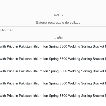
RoHS
Batería recargable de sellado
h mAh
1 año