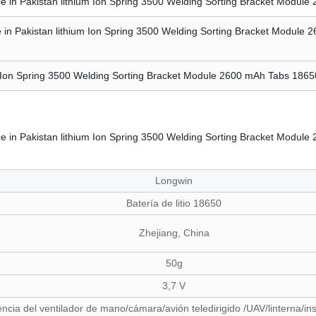
Longwin
Batería de litio 18650
Zhejiang, China
50g
3,7 V
encia del ventilador de mano/cámara/avión teledirigido /UAV/linterna/in