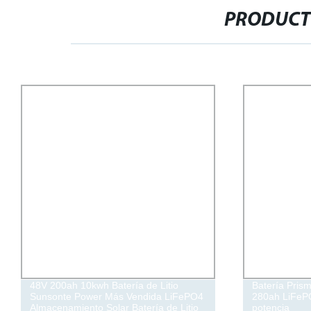
PRODUCT
48V 200ah 10kwh Batería de Litio
Batería Prism
Sunsonte Power Más Vendida LiFePO4
280ah LiFePO
Almacenamiento Solar Batería de Litio
potencia