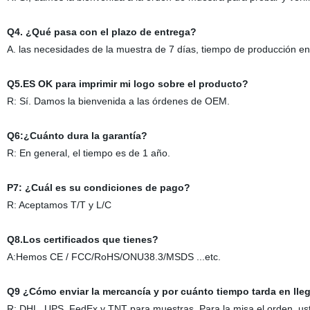
Q4. ¿Qué pasa con el plazo de entrega?
A. las necesidades de la muestra de 7 días, tiempo de producción 
Q5.ES OK para imprimir mi logo sobre el producto?
R: Sí. Damos la bienvenida a las órdenes de OEM.
Q6:¿Cuánto dura la garantía?
R: En general, el tiempo es de 1 año.
P7: ¿Cuál es su condiciones de pago?
R: Aceptamos T/T y L/C
Q8.Los certificados que tienes?
A:Hemos CE / FCC/RoHS/ONU38.3/MSDS ...etc.
Q9 ¿Cómo enviar la mercancía y por cuánto tiempo tarda en lle
R: DHL, UPS, FedEx y TNT para muestras. Para la misa el orden, uste