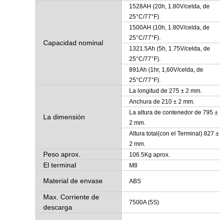
1528AH (20h, 1.80V/celda, de
25°C/77°F).
1500AH (10h, 1.80V/celda, de
25°C/77°F).
Capacidad nominal
1321.5Ah (5h, 1.75V/celda, de
25°C/77°F).
891Ah (1hr, 1,60V/celda, de
25°C/77°F).
La longitud de 275 ± 2 mm.
Anchura de 210 ± 2 mm.
La altura de contenedor de 795 ±
La dimensión
2 mm.
Altura total(con el Terminal) 827 ±
2 mm.
Peso aprox.
106.5Kg aprox.
El terminal
M8
Material de envase
ABS
Max. Corriente de
7500A (5S)
descarga