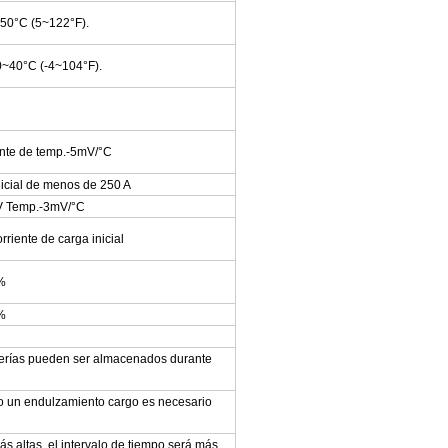
50°C (5~122°F).
~40°C (-4~104°F).
ente de temp.-5mV/°C
nicial de menos de 250 A
 V Temp.-3mV/°C
rriente de carga inicial
%
%
terías pueden ser almacenados durante
go un endulzamiento cargo es necesario
s altas, el intervalo de tiempo será más