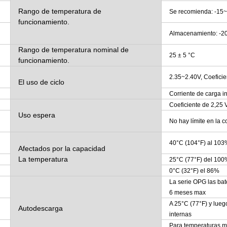
Rango de temperatura de
Se recomienda: -15~
funcionamiento.
Almacenamiento: -20
Rango de temperatura nominal de
25 ± 5 °C
funcionamiento.
2.35~2.40V, Coefici
El uso de ciclo
Corriente de carga i
Coeficiente de 2,25
Uso espera
No hay límite en la co
40°C (104°F) al 103
Afectados por la capacidad
La temperatura
25°C (77°F) del 100
0°C (32°F) el 86%
La serie OPG las ba
6 meses max
A 25°C (77°F) y lue
Autodescarga
internas
Para temperaturas má