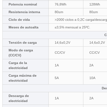
Potencia nominal
76,8Wh
128Wh
Resistencia interna
80≤m
80≤m
Ciclo de vida
>2000 ciclos a 0,2C carga/desca
Meses de autoalta
≤3,5% mensual a 25ºC.
C
Tensión de carga
14,6±0,2V
14,6±0,2V
Modo de carga
CC/CV
CC/CV
(CC/CV)
Carga de la
1A
2A
electricidad
Carga máxima de
5A
10A
electricidad
De
Descarga de
1A
2A
electricidad