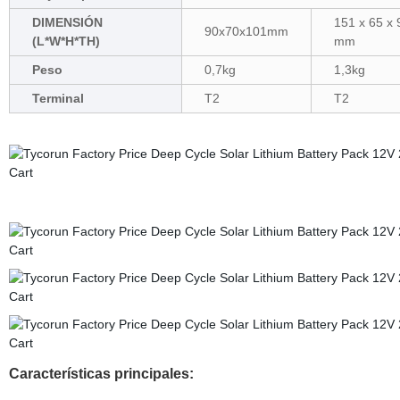
DIMENSIÓN
151 x 65 x 
90x70x101mm
(L*W*H*TH)
mm
Peso
0,7kg
1,3kg
Terminal
T2
T2
Características principales: