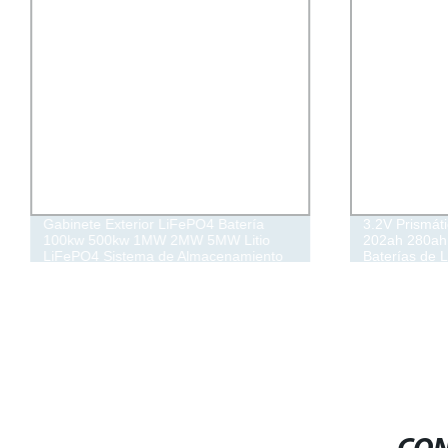
Gabinete Exterior LiFePO4 Batería
3.2V Prismát
100kw 500kw 1MW 2MW 5MW Litio
202ah 280ah
LiFePO4 Sistema de Almacenamiento
Baterías de L
de Energía Solar Bess Contenedor para
Ahorrar Costos de Electricidad