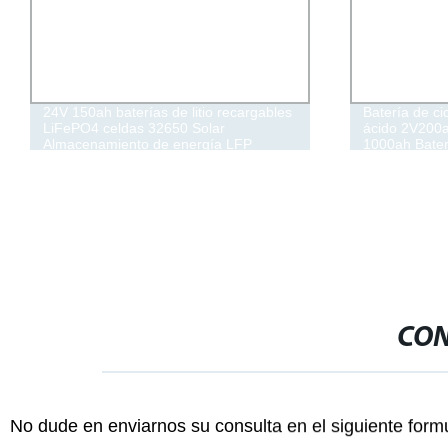
24V 150ah baterías de litio recargables
Batería de ci
LiFePO4 celdas 32650 Solar
ácido 2V200
Almacenamiento de energía LFP
1000ah Bater
batería de ion litio 25,6V 100ah/200ah
energía solar
CON
No dude en enviarnos su consulta en el siguiente form