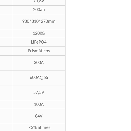
73,6V
200ah
930*310*270mm
120KG
LiFePO4
Prismáticos
300A
600A@5S
57,5V
100A
84V
<3% al mes