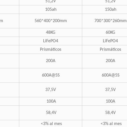
51,2V
51,2V
105ah
150ah
mm
560*400*200mm
700*300*260mm
48KG
60KG
LiFePO4
LiFePO4
Prismáticos
Prismáticos
200A
200A
600A@5S
600A@5S
37,5V
37,5V
100A
100A
58,4V
58,4V
<3% al mes
<3% al mes