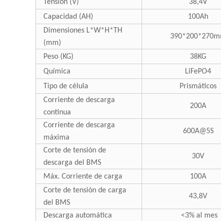
Tensión (V)
38,4V
Capacidad (AH)
100Ah
Dimensiones L*W*H*TH
390*200*270
(mm)
Peso (KG)
38KG
Química
LiFePO4
Tipo de célula
Prismáticos
Corriente de descarga
200A
continua
Corriente de descarga
600A@5S
máxima
Corte de tensión de
30V
descarga del BMS
Máx. Corriente de carga
100A
Corte de tensión de carga
43,8V
del BMS
Descarga automática
<3% al mes