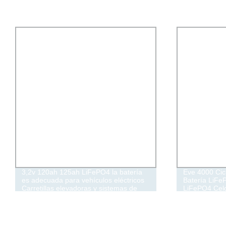
3,2v 120ah 125ah LiFePO4 la batería
Eve 4000 Cic
es adecuada para vehículos eléctricos
Batería LiFe
Carretillas elevadoras y sistemas de
LiFePO4 Celd
almacenamiento de energía
Potencia de 
Golf/Coche/Ve
Litio