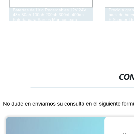
Baterías de Litio Recargables 12V 24V
Precio a gran
48V 50ah 100ah 200ah 300ah 400ah
pack de bater
Batería para Barcos Marinos para
E-Scooter Lt
Motores de Trolling Yachat Batería de
Almacenamiento de Energía para
Barcos
CON
No dude en enviarnos su consulta en el siguiente form