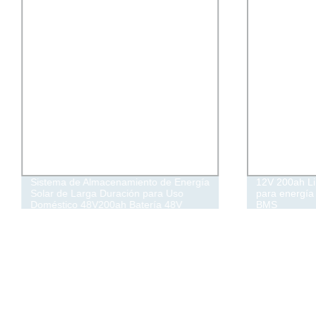
Sistema de Almacenamiento de Energía
12V 200ah LiF
Solar de Larga Duración para Uso
para energía
Doméstico 48V200ah Batería 48V
BMS
51.2V 200ah 10kwh LiFePO4 Batería
de Fosfato de Hierro Litio para Sistema
de Paneles Solares