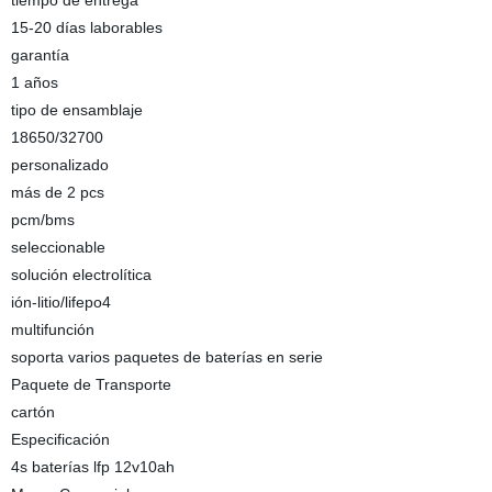
tiempo de entrega
15-20 días laborables
garantía
1 años
tipo de ensamblaje
18650/32700
personalizado
más de 2 pcs
pcm/bms
seleccionable
solución electrolítica
ión-litio/lifepo4
multifunción
soporta varios paquetes de baterías en serie
Paquete de Transporte
cartón
Especificación
4s baterías lfp 12v10ah