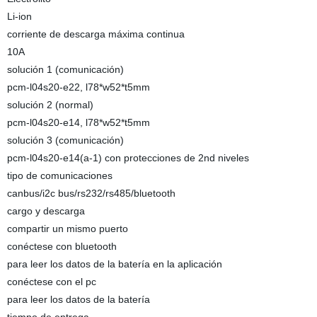
Li-ion
corriente de descarga máxima continua
10A
solución 1 (comunicación)
pcm-l04s20-e22, l78*w52*t5mm
solución 2 (normal)
pcm-l04s20-e14, l78*w52*t5mm
solución 3 (comunicación)
pcm-l04s20-e14(a-1) con protecciones de 2nd niveles
tipo de comunicaciones
canbus/i2c bus/rs232/rs485/bluetooth
cargo y descarga
compartir un mismo puerto
conéctese con bluetooth
para leer los datos de la batería en la aplicación
conéctese con el pc
para leer los datos de la batería