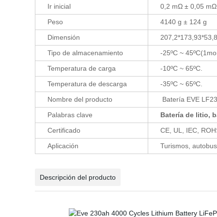
Ir inicial
0,2 mΩ ± 0,05 mΩ
Peso
4140 g ± 124 g
Dimensión
207,2*173,93*53
Tipo de almacenamiento
-25ºC ~ 45ºC(1mo
Temperatura de carga
-10ºC ~ 65ºC.
Temperatura de descarga
-35ºC ~ 65ºC.
Nombre del producto
Batería EVE LF23
Palabras clave
Batería de litio,
Certificado
CE, UL, IEC, ROH
Aplicación
Turismos, autobuse
Descripción del producto