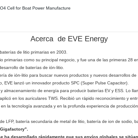
Acerca de EVE Energy
aterías de litio primarias en 2003.
tio primarias como su principal negocio, y fue una de las primeras 2
sarrollo de baterías de ión-litio.
ía de ión-litio para buscar nuevos productos y nuevos desarrollos de
-litio, EVE lanzó un innovador producto SPC (Super Pulse Capacitor).
a y almacenamiento de energía para producir baterías EV y ESS. Lo l
 aplicó en los auriculares TWS. Recibió un rápido reconocimiento y ent
 la tecnología avanzada y en la profunda experiencia de producción, l
 LFP, batería secundaria de metal de litio, batería de ion de sodio, b
Gigafactory".
e ha desarrollado rápidamente que sus envíos globales se sitúan 