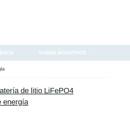
ENOS
SOBRE NOSOTROS
gía
tería de litio LiFePO4
e energía