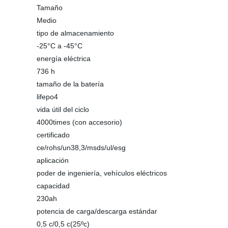
Tamaño
Medio
tipo de almacenamiento
-25°C a -45°C
energía eléctrica
736 h
tamaño de la batería
lifepo4
vida útil del ciclo
4000times (con accesorio)
certificado
ce/rohs/un38,3/msds/ul/esg
aplicación
poder de ingeniería, vehículos eléctricos
capacidad
230ah
potencia de carga/descarga estándar
0,5 c/0,5 c(25ºc)